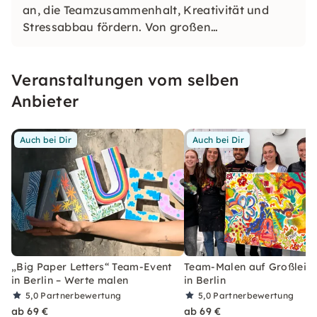
an, die Teamzusammenhalt, Kreativität und
Stressabbau fördern. Von großen
Leinwandmalereien bis hin zu achtsamer
Tonmodellierung, Textildesign und abstrakten
Veranstaltungen vom selben
Portraits — keine Erfahrung erforderlich, nur
Offenheit und Neugier. In ganz Deutschland, an
Anbieter
deinem Standort.
Auch bei Dir
Auch bei Dir
„Big Paper Letters“ Team-Event
Team-Malen auf Großlein
in Berlin – Werte malen
in Berlin
5,0
Partnerbewertung
5,0
Partnerbewertung
ab 69 €
ab 69 €