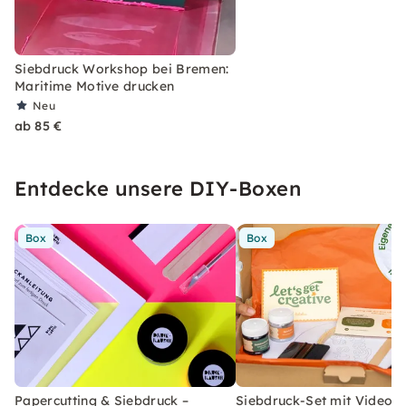
Siebdruck Workshop bei Bremen:
Maritime Motive drucken
Neu
ab 85 €
Entdecke unsere DIY-Boxen
Box
Box
Papercutting & Siebdruck –
Siebdruck-Set mit Videoan