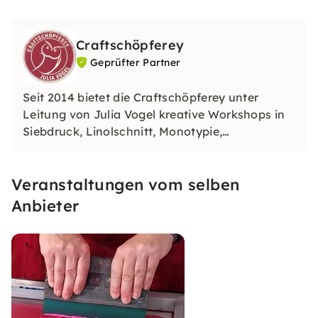
Craftschöpferey
Geprüfter Partner
Seit 2014 bietet die Craftschöpferey unter
Leitung von Julia Vogel kreative Workshops in
Siebdruck, Linolschnitt, Monotypie,
Collagraphie, Holzletterdruck, Papierschöpfen
und Mixed-Media. Für Einsteiger:innen wie
Veranstaltungen vom selben
Profis, zum Experimentieren, Gestalten und
Entdecken.
Anbieter