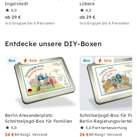
Ingolstadt
Lübeck
5,0
4,3
ab 29 €
ab 29 €
pro Gruppe bis 6 Personen
pro Gruppe bis 6 Personen
Entdecke unsere DIY-Boxen
Box
Sale
Box
Sale
Berlin Alexanderplatz:
Schnitzeljagd-Box für Fami
Schnitzeljagd-Box für Familien
Berlin Regierungsviertel
5,0
5,0
Partnerbewertung
24 €
24 €
30 €
zzgl. Versand
30 €
zzgl. Versand