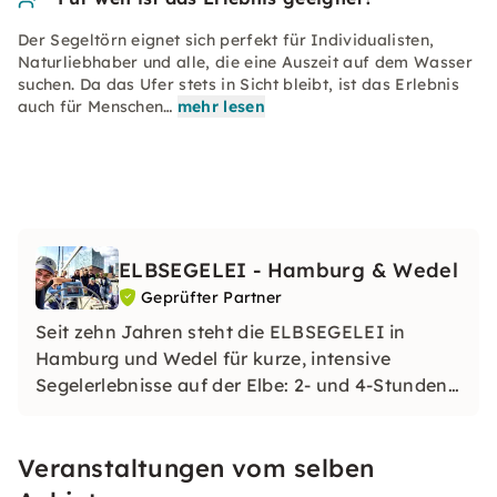
Der Segeltörn eignet sich perfekt für Individualisten,
Naturliebhaber und alle, die eine Auszeit auf dem Wasser
suchen. Da das Ufer stets in Sicht bleibt, ist das Erlebnis
auch für Menschen…
mehr lesen
ELBSEGELEI - Hamburg & Wedel
Geprüfter Partner
Seit zehn Jahren steht die ELBSEGELEI in
Hamburg und Wedel für kurze, intensive
Segelerlebnisse auf der Elbe: 2- und 4-Stunden-
Törns für dich, Unternehmen & kleine Gruppen –
und ein Skipperteam, das mit Empathie, Humor
Veranstaltungen vom selben
und klarer Führung eine besondere Atmosphäre
an Bord schafft.