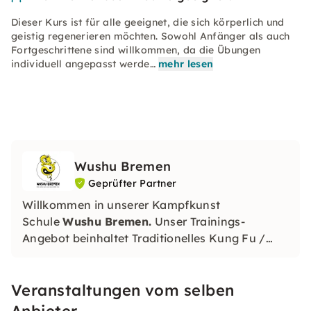
Dieser Kurs ist für alle geeignet, die sich körperlich und
geistig regenerieren möchten. Sowohl Anfänger als auch
Fortgeschrittene sind willkommen, da die Übungen
individuell angepasst werde…
mehr lesen
Wushu Bremen
Geprüfter Partner
Willkommen in unserer Kampfkunst
Schule
Wushu Bremen.
Unser Trainings-
Angebot beinhaltet Traditionelles Kung Fu /
Wushu, Qi Gong und Tai Chi, sowie Kampfsport
und Selbstverteidigung mit Sanda (chinesisches
Veranstaltungen vom selben
Kickboxen), Grappling, Werfen,
Befreiungstechniken
Anbieter