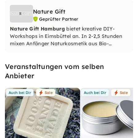
Nature Gift
Geprüfter Partner
Nature Gift Hamburg
bietet kreative DIY-
Workshops in Eimsbüttel an. In 2-2,5 Stunden
mixen Anfänger Naturkosmetik aus Bio-
Rohstoffen – inklusive Champagner oder Gin.
Perfekt als offener Kurs oder exklusives
Veranstaltungen vom selben
Gruppen-Event (JGA, Geburtstag, Teamevent).
Anbieter
Auch bei Dir
Sale
Auch bei Dir
Sale