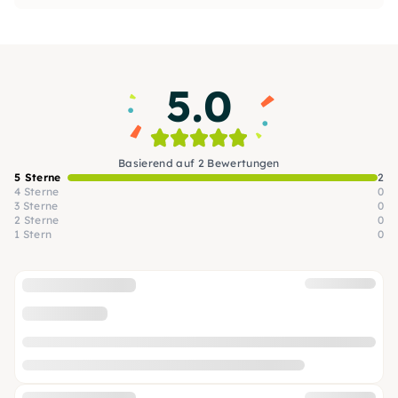
Events einzigartige Kunstwerke zu schaffen. Ob
Aquarell, Pouring oder Live‑Malen – bei mir wird
Dein Erlebnis persönlich, inspirierend und
professionell.
5.0
Basierend auf 2 Bewertungen
5 Sterne
2
4 Sterne
0
3 Sterne
0
2 Sterne
0
1 Stern
0