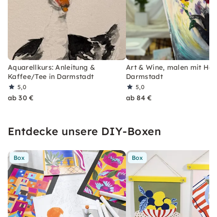
Aquarellkurs: Anleitung &
Art & Wine, malen mit Hän
Kaffee/Tee in Darmstadt
Darmstadt
5,0
5,0
ab 30 €
ab 84 €
Entdecke unsere DIY-Boxen
Box
Box