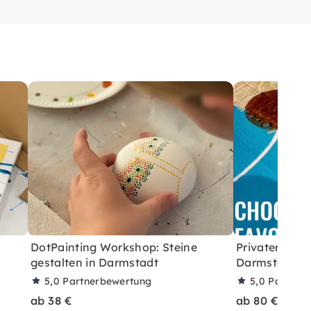
DotPainting Workshop: Steine
Privater Mal
gestalten in Darmstadt
Darmstadt
5,0
Partnerbewertung
5,0
Partner
ab 38 €
ab 80 €