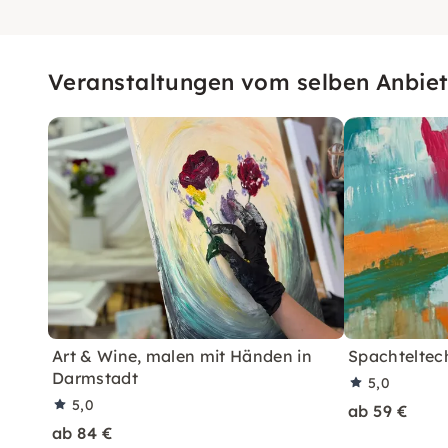
Veranstaltungen vom selben Anbiet
Art & Wine, malen mit Händen in
Spachteltech
Darmstadt
5,0
5,0
ab 59 €
ab 84 €