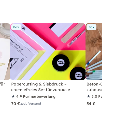
Box
Box
für
Papercutting & Siebdruck –
Beton-Ostera
chemiefreies Set für zuhause
zuhause mit A
4,9
Partnerbewertung
5,0
Partner
70 €
54 €
zzgl. Versand