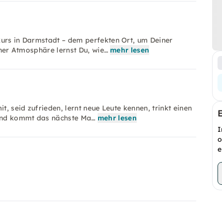
kurs in Darmstadt – dem perfekten Ort, um Deiner
icher Atmosphäre lernst Du, wie…
mehr lesen
t, seid zufrieden, lernt neue Leute kennen, trinkt einen
 und kommt das nächste Ma…
mehr lesen
I
o
e