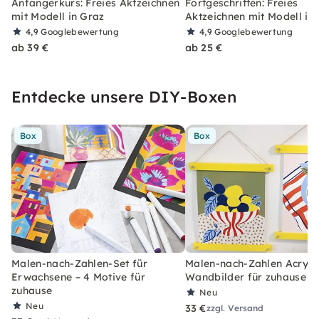
Anfängerkurs: Freies Aktzeichnen
Fortgeschritten: Freies
mit Modell in Graz
Aktzeichnen mit Modell in
4,9
Googlebewertung
4,9
Googlebewertung
ab 39 €
ab 25 €
Entdecke unsere DIY-Boxen
Box
Box
Malen-nach-Zahlen-Set für
Malen-nach-Zahlen Acryl-S
Erwachsene – 4 Motive für
Wandbilder für zuhause
zuhause
Neu
Neu
33 €
zzgl. Versand