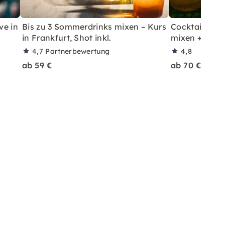
ve in
Bis zu 3 Sommerdrinks mixen – Kurs
Cocktailkurs: 
in Frankfurt, Shot inkl.
mixen + Shot 
4,7
Partnerbewertung
4,8
ab 59 €
ab 70 €