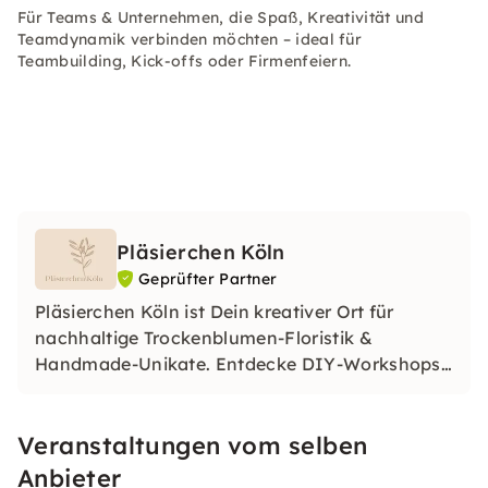
Für Teams & Unternehmen, die Spaß, Kreativität und
Teamdynamik verbinden möchten – ideal für
Teambuilding, Kick-offs oder Firmenfeiern.
Pläsierchen Köln
Geprüfter Partner
Pläsierchen Köln ist Dein kreativer Ort für
nachhaltige Trockenblumen-Floristik &
Handmade-Unikate. Entdecke DIY-Workshops
& Produkte für Hochzeiten und besondere
Momente. Im Fokus stehen für uns: Handarbeit,
Veranstaltungen vom selben
Einzigartigkeit & soziales Engagement.
Entdecke die Freude am Kreativen!
Anbieter