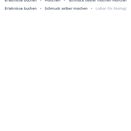
Erlebnisse buchen
München
Schmuck selber machen München
Erlebnisse buchen
Schmuck selber machen
Labor für ökologisc