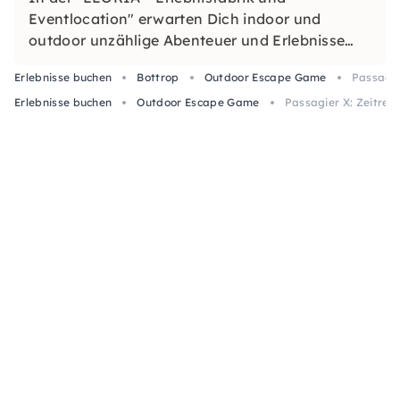
Eventlocation" erwarten Dich indoor und
outdoor unzählige Abenteuer und Erlebnisse
auf über 6.000 m² sowie außergewöhnliche
Erlebnisse buchen
Bottrop
Outdoor Escape Game
Passagie
Tagungs- und Eventflächen.
Erlebnisse buchen
Outdoor Escape Game
Passagier X: Zeitrei