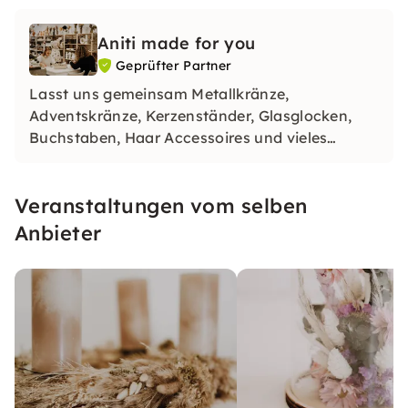
Aniti made for you
Geprüfter Partner
Lasst uns gemeinsam Metallkränze,
Adventskränze, Kerzenständer, Glasglocken,
Buchstaben, Haar Accessoires und vieles
weitere mit den schönsten Trockenblumen
dekorieren. Egal ob in einer offenen Gruppe, als
Veranstaltungen vom selben
JGA, Babyparty, Geburtstag, Weihnachtsfeier
oder Firmenevent
Anbieter