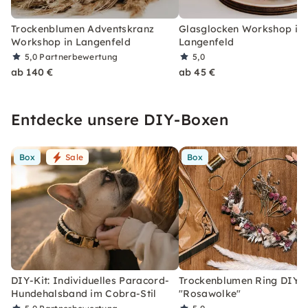
Trockenblumen Adventskranz
Glasglocken Workshop in
Workshop in Langenfeld
Langenfeld
5,0
Partnerbewertung
5,0
ab 140 €
ab 45 €
Entdecke unsere DIY-Boxen
Box
Sale
Box
DIY-Kit: Individuelles Paracord-
Trockenblumen Ring DIY-
Hundehalsband im Cobra-Stil
"Rosawolke"