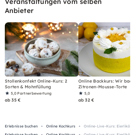
Veranstaltungen vom selben
Anbieter
Stollenkonfekt Online-Kurs: 2
Online Backkurs: Wir back
Sorten & Mohnfüllung
Zitronen-Mousse-Torte
5,0
Partnerbewertung
5,0
ab 35 €
ab 32 €
Erlebnisse buchen
Online Kochkurs
Online-Live-Kurs: Eierlikör
Erlebnisse buchen
Online Kochkurs
Online-Live-Kurs: Eierlikör