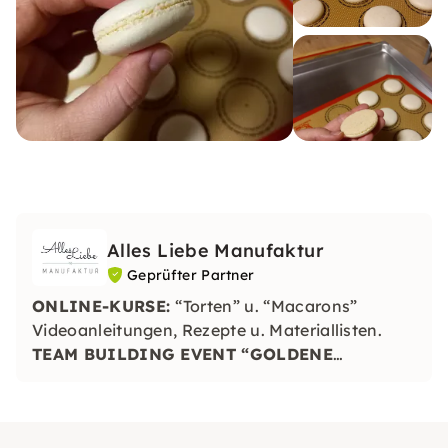
Alles Liebe Manufaktur
Geprüfter Partner
ONLINE-KURSE:
“Torten” u. “Macarons”
Videoanleitungen, Rezepte u. Materiallisten.
TEAM BUILDING EVENT “GOLDENE
ANANAS”:
Geschmack, handwerkliches
Geschick u. Kreativität werden auf den
Prüfstand gestellt. Der Siegerteller wird mit der