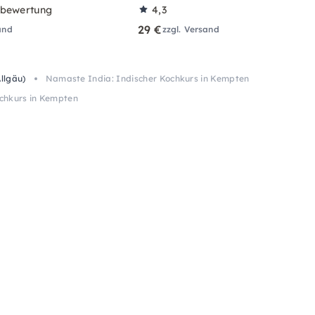
rbewertung
4,3
29 €
and
zzgl. Versand
llgäu)
Namaste India: Indischer Kochkurs in Kempten
chkurs in Kempten