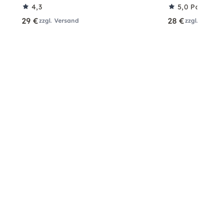
4,3
5,0
Partner
29 €
28 €
zzgl. Versand
zzgl. Versa