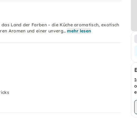
, das Land der Farben – die Küche aromatisch, exotisch
aren Aromen und einer unverg…
mehr lesen
I
o
e
icks