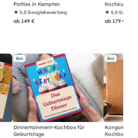
Patties in Kempten
Kochkurs in 
5,0
Googlebewertung
5,0
Googleb
ab 149 €
ab 179 €
Box
Box
Dinnertainment-Kochbox für
Kongolesisch
Geburtstage
Kochbox für 