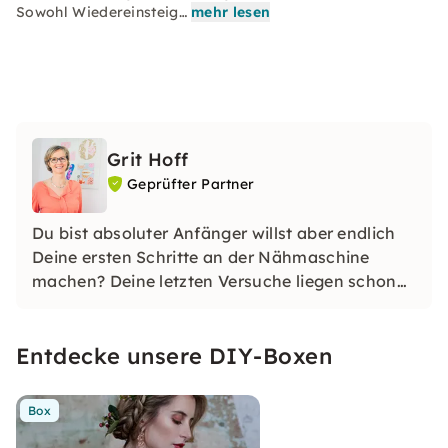
Sowohl Wiedereinsteig…
mehr lesen
Grit Hoff
Geprüfter Partner
Du bist absoluter Anfänger willst aber endlich
Deine ersten Schritte an der Nähmaschine
machen? Deine letzten Versuche liegen schon
ein wenig zurück und Du möchtest mit Spaß in
dieses Hobby wieder einsteigen?
Entdecke unsere DIY-Boxen
Dann bist Du bei mir genau richtig!
Box