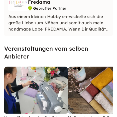
Fredama
Geprüfter Partner
Aus einem kleinen Hobby entwickelte sich die
große Liebe zum Nähen und somit auch mein
handmade Label FREDAMA. Wenn Dir Qualität,
Farbenpracht und die Freude für
handgefertigte Stücke auch so viel Freude
Veranstaltungen vom selben
bereiten - willkommen! 🩷
Anbieter