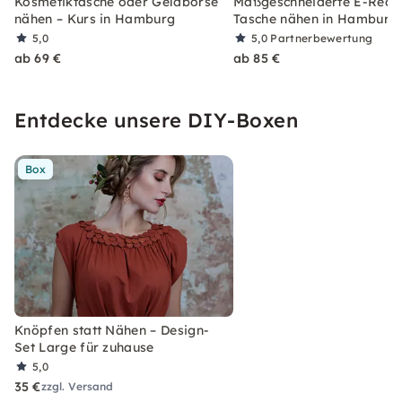
Kosmetiktasche oder Geldbörse
Maßgeschneiderte E-Read
nähen – Kurs in Hamburg
Tasche nähen in Hamburg
5,0
5,0
Partnerbewertung
ab 69 €
ab 85 €
Entdecke unsere DIY-Boxen
Box
Knöpfen statt Nähen – Design-
Set Large für zuhause
5,0
35 €
zzgl. Versand