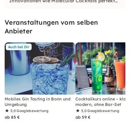
Innovationen wie Molecular Cocktails perfekt
mit den Mixing-Techniken klassischer Cocktails
kombinieren können.
Veranstaltungen vom selben
Anbieter
Auch bei Dir
Mobiles Gin Tasting in Bonn und
Cocktailkurs online – klas
Umgebung
modern, ohne Bar-Set
5,0
Googlebewertung
5,0
Googlebewertung
ab 85 €
ab 59 €