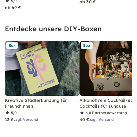
5,0
ab 30 €
ab 69 €
Entdecke unsere DIY-Boxen
Box
Box
Kreative Stadterkundung für
Alkoholfreie Cocktail-Box
Freund*innen
Cocktails für zuhause
5,0
4,8
Partnerbewertung
13 €
40 €
zzgl. Versand
zzgl. Versand