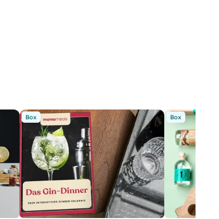
Box
Box