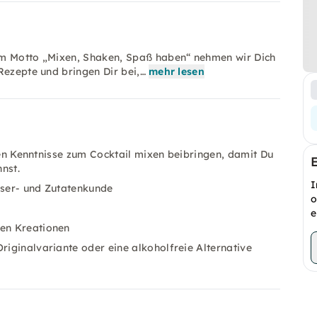
em Motto „Mixen, Shaken, Spaß haben“ nehmen wir Dich
Rezepte und bringen Dir bei,…
mehr lesen
igen Kenntnisse zum Cocktail mixen beibringen, damit Du
nst.
I
äser- und Zutatenkunde
o
e
ren Kreationen
riginalvariante oder eine alkoholfreie Alternative