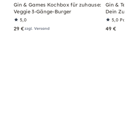
Gin & Games Kochbox für zuhause:
Gin & Tea Har
Veggie 3-Gänge-Burger
Dein Zuhaus
5,0
5,0
Partner
29 €
49 €
zzgl. Versand