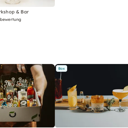
rkshop & Bar
rbewertung
Box