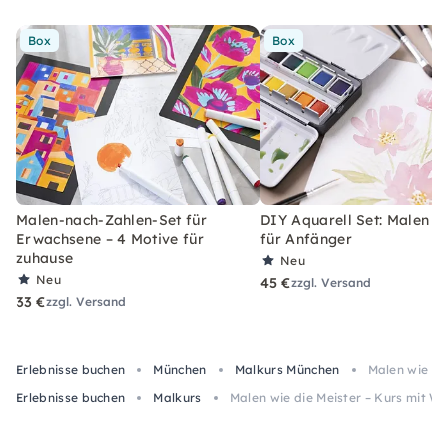
Box
Box
Malen-nach-Zahlen-Set für
DIY Aquarell Set: Malen l
Erwachsene – 4 Motive für
für Anfänger
zuhause
Neu
Neu
45 €
zzgl. Versand
33 €
zzgl. Versand
Erlebnisse buchen
München
Malkurs München
Malen wie di
Erlebnisse buchen
Malkurs
Malen wie die Meister – Kurs mit W