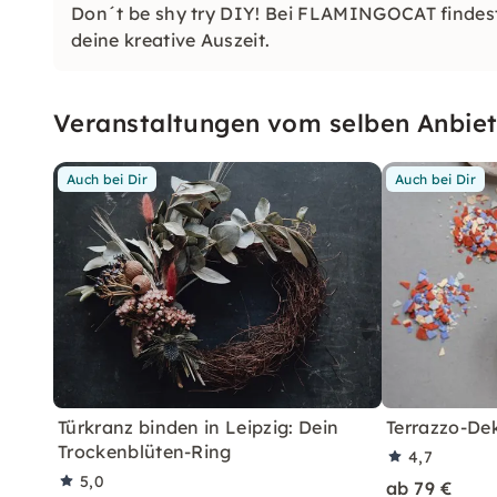
Don´t be shy try DIY! Bei FLAMINGOCAT findes
deine kreative Auszeit.
Veranstaltungen vom selben Anbiet
Auch bei Dir
Auch bei Dir
Türkranz binden in Leipzig: Dein
Terrazzo-Dek
Trockenblüten-Ring
4,7
5,0
ab 79 €