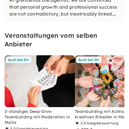
At grenzenlos Die.agentur, we are convinced
that personal growth and professional success
are not contradictory, but inextricably linked.
We create offers that have an impact both
individually and collectively.
Veranstaltungen vom selben
Anbieter
Auch bei Dir
Auch bei Dir
2-stündiges Deep-Dive-
Teambuilding mit Achtsam
Teambuilding mit Moderation in
kreativen Ritualen in Main
Mainz
5,0
Googlebewertung
5,0
Googlebewertung