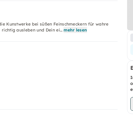
n die Kunstwerke bei süßen Feinschmeckern für wahre
 richtig ausleben und Dein ei…
mehr lesen
I
o
e