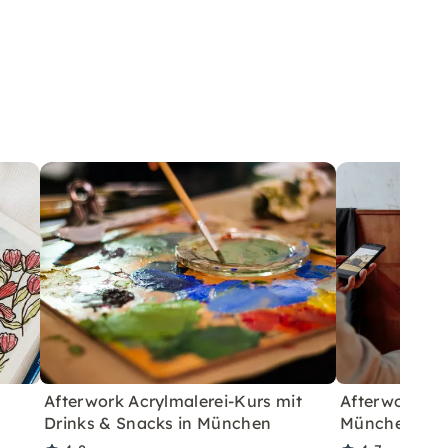
Afterwork Acrylmalerei-Kurs mit
Afterwork Pai
Drinks & Snacks in München
München