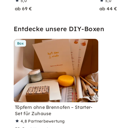
5,0
5,0
ab 69 €
ab 44 €
Entdecke unsere DIY-Boxen
Box
Töpfern ohne Brennofen – Starter-
Set für Zuhause
4,8
Partnerbewertung