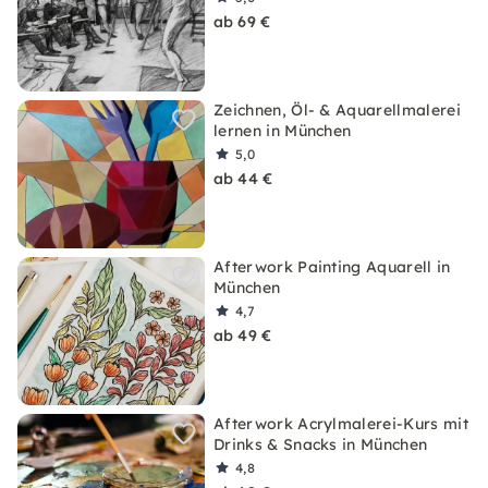
ab 69 €
Zeichnen, Öl- & Aquarellmalerei
lernen in München
5,0
ab 44 €
Afterwork Painting Aquarell in
München
4,7
ab 49 €
Afterwork Acrylmalerei-Kurs mit
Drinks & Snacks in München
4,8