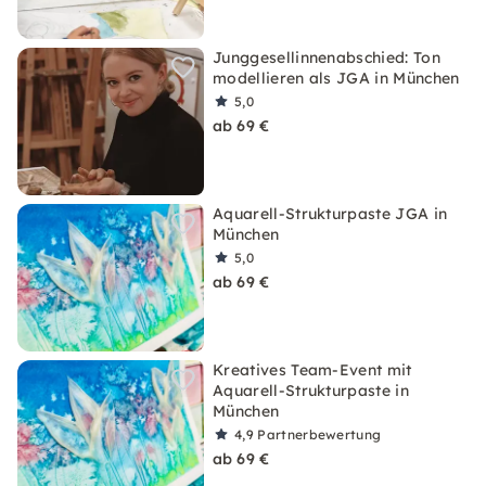
Junggesellinnenabschied: Ton
modellieren als JGA in München
5,0
ab 69 €
Aquarell-Strukturpaste JGA in
München
5,0
ab 69 €
Kreatives Team-Event mit
Aquarell-Strukturpaste in
München
4,9
Partnerbewertung
ab 69 €