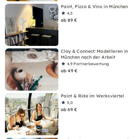
Paint, Pizza & Vino in München
4,5
ab 89 €
Clay & Connect: Modellieren in
München nach der Arbeit
4,9
Partnerbewertung
ab 49 €
Paint & Ride im Werksviertel
5,0
ab 69 €