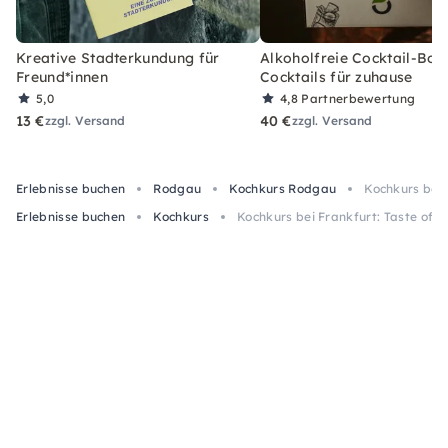
Kreative Stadterkundung für
Alkoholfreie Cocktail-Box
Freund*innen
Cocktails für zuhause
5,0
4,8
Partnerbewertung
13 €
40 €
zzgl. Versand
zzgl. Versand
Erlebnisse buchen
Rodgau
Kochkurs Rodgau
Kochkurs bei 
Erlebnisse buchen
Kochkurs
Kochkurs bei Frankfurt: Taste of 