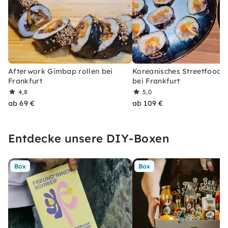
Afterwork Gimbap rollen bei
Koreanisches Streetfood 
Frankfurt
bei Frankfurt
4,8
5,0
ab 69 €
ab 109 €
Entdecke unsere DIY-Boxen
Box
Box