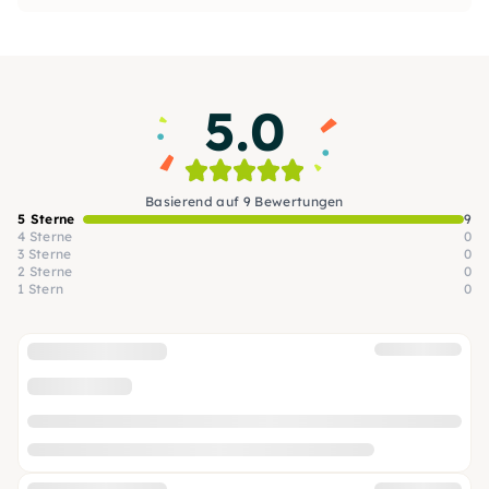
Tteokbokki - lasst euch verzaubern von einer
kulinarisch neuen Welt mit unvergesslichen
Aromen&Texturen!
5.0
Basierend auf 9 Bewertungen
5 Sterne
9
4 Sterne
0
3 Sterne
0
2 Sterne
0
1 Stern
0