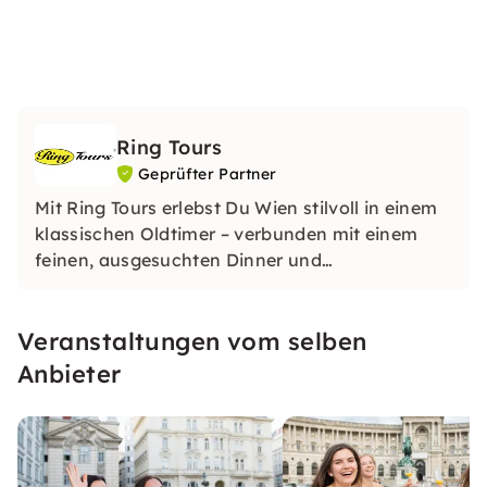
Ring Tours
Geprüfter Partner
Mit Ring Tours erlebst Du Wien stilvoll in einem
klassischen Oldtimer – verbunden mit einem
feinen, ausgesuchten Dinner und
atemberaubenden Ausblicken auf die Stadt.
Unsere Touren verbinden kulinarischen Genuss
Veranstaltungen vom selben
mit der Geschichte und Schönheit Wiens.
Anbieter