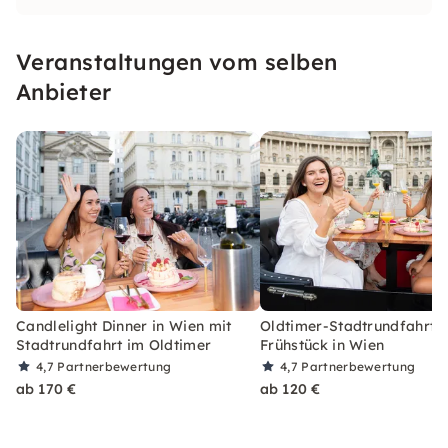
atemberaubenden Ausblicken auf die Stadt.
Unsere Touren verbinden kulinarischen Genuss
Veranstaltungen vom selben
mit der Geschichte und Schönheit Wiens.
Anbieter
Candlelight Dinner in Wien mit
Oldtimer-Stadtrundfahrt m
Stadtrundfahrt im Oldtimer
Frühstück in Wien
4,7
Partnerbewertung
4,7
Partnerbewertung
ab 170 €
ab 120 €