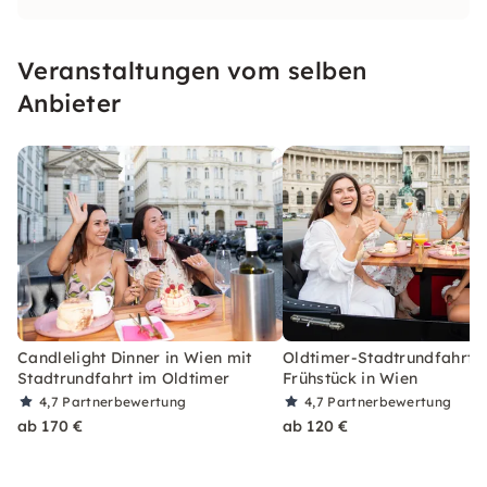
atemberaubenden Ausblicken auf die Stadt.
Unsere Touren verbinden kulinarischen Genuss
Veranstaltungen vom selben
mit der Geschichte und Schönheit Wiens.
Anbieter
Candlelight Dinner in Wien mit
Oldtimer-Stadtrundfahrt m
Stadtrundfahrt im Oldtimer
Frühstück in Wien
4,7
Partnerbewertung
4,7
Partnerbewertung
ab 170 €
ab 120 €