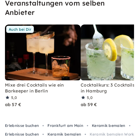
Veranstaltungen vom selben
erleben, welches Du so schnell nicht vergessen
wirst.
Anbieter
Auch bei Dir
Mixe drei Cocktails wie ein
Cocktailkurs: 3 Cocktails 
Barkeeper in Berlin
in Hamburg
5,0
5,0
ab 57 €
ab 59 €
Erlebnisse buchen
Frankfurt am Main
Keramik bemalen
Ke
Erlebnisse buchen
Keramik bemalen
Keramik bemalen Workshop