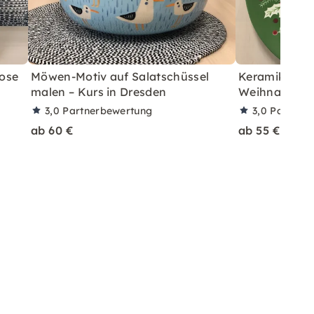
Dose
Möwen-Motiv auf Salatschüssel
Keramik bema
malen – Kurs in Dresden
Weihnachtste
3,0
Partnerbewertung
3,0
Partner
ab 60 €
ab 55 €