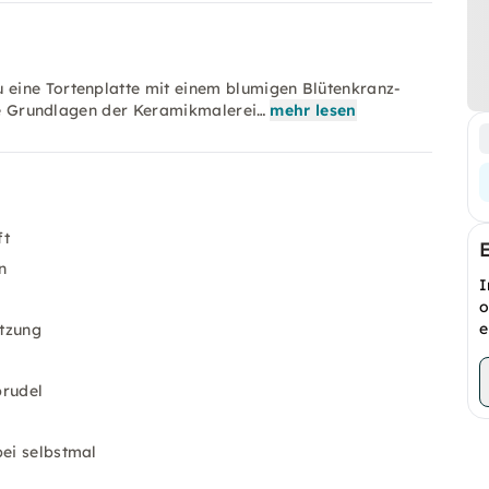
eine Tortenplatte mit einem blumigen Blütenkranz-
die Grundlagen der Keramikmalerei…
mehr lesen
ft
n
I
o
e
ützung
prudel
d
bei selbstmal