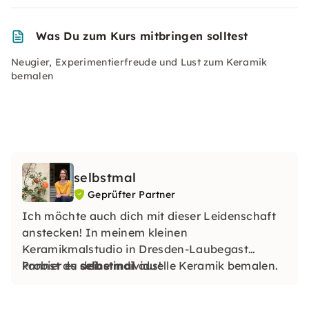
Was Du zum Kurs mitbringen solltest
Neugier, Experimentierfreude und Lust zum Keramik
bemalen
selbstmal
Geprüfter Partner
Ich möchte auch dich mit dieser Leidenschaft
anstecken! In meinem kleinen
Keramikmalstudio in Dresden-Laubegast
kannst du deine individuelle Keramik bemalen.
Probier es
selbstmal
aus!