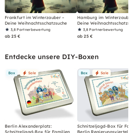
Frankfurt im Winterzauber –
Hamburg im Winterzauber
Deine Weihnachtsschatzsuche
Deine Weihnachtsschatzsu
3,8
Partnerbewertung
3,8
Partnerbewertung
ab 25 €
ab 25 €
Entdecke unsere DIY-Boxen
Box
Sale
Box
Sale
Berlin Alexanderplatz:
Schnitzeljagd-Box für Fami
Schnitzeljagd-Box für Familien
Berlin Regierungsviertel