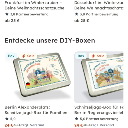
Frankfurt im Winterzauber –
Düsseldorf im Winterzaub
Deine Weihnachtsschatzsuche
Deine Weihnachtsschatzsu
3,8
Partnerbewertung
3,8
Partnerbewertung
ab 25 €
ab 25 €
Entdecke unsere DIY-Boxen
Box
Sale
Box
Sale
Berlin Alexanderplatz:
Schnitzeljagd-Box für Fami
Schnitzeljagd-Box für Familien
Berlin Regierungsviertel
5,0
5,0
Partnerbewertung
24 €
24 €
30 €
zzgl. Versand
30 €
zzgl. Versand