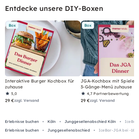
Entdecke unsere DIY-Boxen
Box
Box
Interaktive Burger Kochbox für
JGA-Kochbox mit Spielen 
zuhause
3-Gänge-Menü zuhause
5,0
4,7
Partnerbewertung
29 €
29 €
zzgl. Versand
zzgl. Versand
Erlebnisse buchen
Köln
Junggesellenabschied Köln
IceBar-
Erlebnisse buchen
Junggesellenabschied
IceBar-JGA bei -18 °C