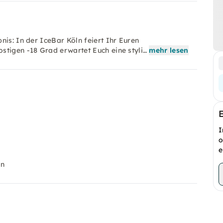
nis: In der IceBar Köln feiert Ihr Euren
stigen -18 Grad erwartet Euch eine styli…
mehr lesen
I
o
e
en