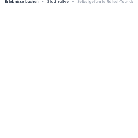
Erlebnisse buchen
Stadtrallye
Selbstgeführte Rätsel-Tour durc