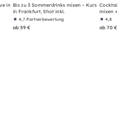
ve in
Bis zu 3 Sommerdrinks mixen – Kurs
Cocktailkurs: 
in Frankfurt, Shot inkl.
mixen + Shot 
4,7
Partnerbewertung
4,8
ab 59 €
ab 70 €