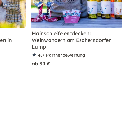
Mainschleife entdecken:
en in
Weinwandern am Escherndorfer
Lump
4,7
Partnerbewertung
ab 39 €