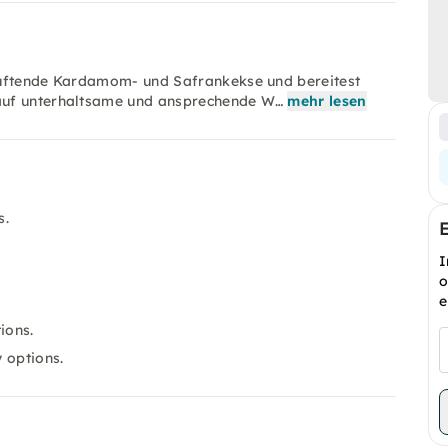
duftende Kardamom- und Safrankekse und bereitest
auf unterhaltsame und ansprechende W…
mehr lesen
s.
I
o
e
ions.
 options.