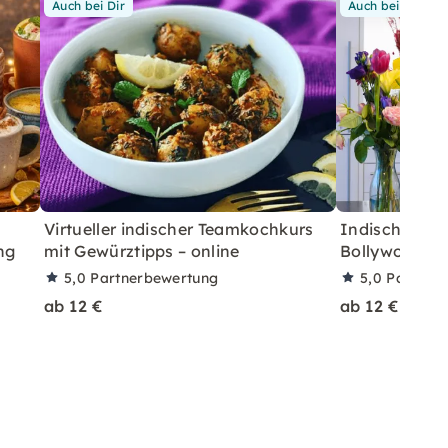
Auch bei Dir
Auch bei Dir
Virtueller indischer Teamkochkurs
Indischer Ge
ng
mit Gewürztipps – online
Bollywood-Tan
5,0
Partnerbewertung
5,0
Partner
ab 12 €
ab 12 €