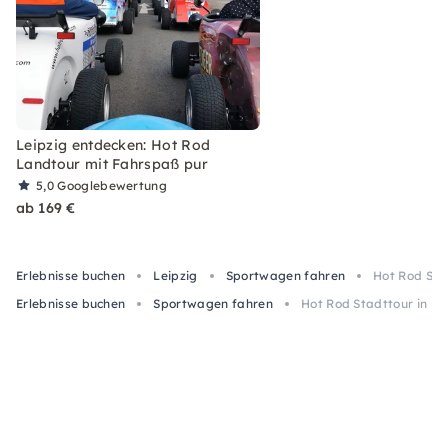
Leipzig entdecken: Hot Rod
Landtour mit Fahrspaß pur
5,0
Googlebewertung
ab 169 €
Erlebnisse buchen
Leipzig
Sportwagen fahren
Hot Rod Stad
Erlebnisse buchen
Sportwagen fahren
Hot Rod Stadttour in Le