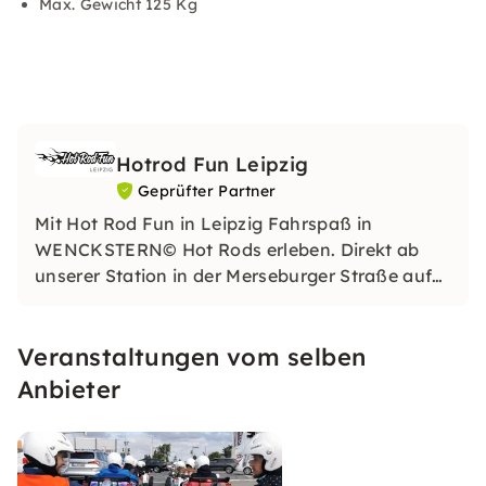
Max. Gewicht 125 Kg
Hotrod Fun Leipzig
Geprüfter Partner
Mit Hot Rod Fun in Leipzig Fahrspaß in
WENCKSTERN© Hot Rods erleben. Direkt ab
unserer Station in der Merseburger Straße auf
Teamevents, zum Junggesellenabschied oder
einfach mit Freunden durch die
Veranstaltungen vom selben
Sachsenmetropole.
Anbieter