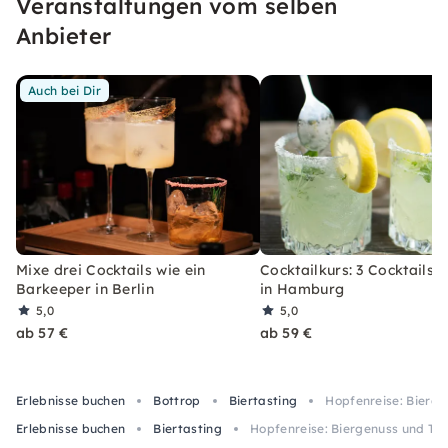
Veranstaltungen vom selben
erleben, welches Du so schnell nicht vergessen
wirst.
Anbieter
Auch bei Dir
Mixe drei Cocktails wie ein
Cocktailkurs: 3 Cocktails 
Barkeeper in Berlin
in Hamburg
5,0
5,0
ab 57 €
ab 59 €
Erlebnisse buchen
Bottrop
Biertasting
Hopfenreise: Bierge
Erlebnisse buchen
Biertasting
Hopfenreise: Biergenuss und Tas