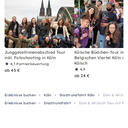
Junggesellinnenabschied Tour
Kölsche Büdchen-Tour im
inkl. Fotoshooting in Köln
Belgischen Viertel Köln mi
Kölsch
4,7
Partnerbewertung
4,9
ab 45 €
ab 24 €
Erlebnisse buchen
Köln
Stadtrundfahrt Köln
Dom & Altstad
Erlebnisse buchen
Stadtrundfahrt
Dom & Altstadt Tour mit Köl