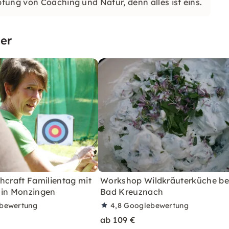
fung von Coaching und Natur, denn alles ist eins.
er
hcraft Familientag mit
Workshop Wildkräuterküche be
 in Monzingen
Bad Kreuznach
bewertung
4,8
Googlebewertung
ab 109 €