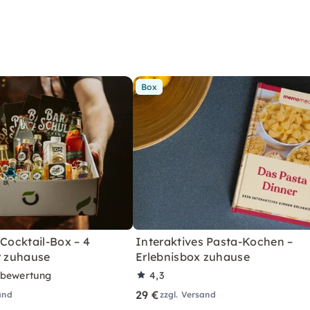
Box
 Cocktail-Box – 4
Interaktives Pasta-Kochen –
r zuhause
Erlebnisbox zuhause
rbewertung
4,3
29 €
and
zzgl. Versand