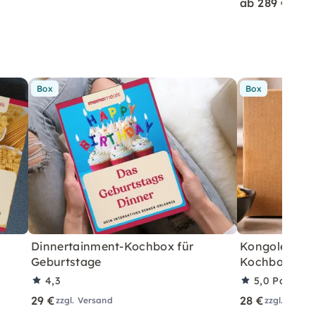
ab 289 €
Box
Box
Dinnertainment-Kochbox für
Kongolesisch
Geburtstage
Kochbox für 
4,3
5,0
Partner
29 €
28 €
zzgl. Versand
zzgl. Versa