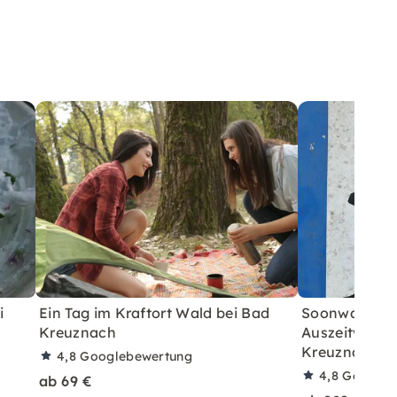
i
Ein Tag im Kraftort Wald bei Bad
Soonwald für
Kreuznach
Auszeitwande
Kreuznach
4,8
Googlebewertung
4,8
Googleb
ab 69 €