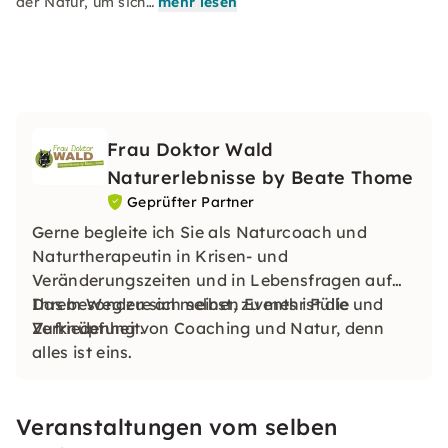
der Natur, um sich…
mehr lesen
Frau Doktor Wald
Naturerlebnisse by Beate Thome
Geprüfter Partner
Gerne begleite ich Sie als Naturcoach und
Naturtherapeutin in Krisen- und
Veränderungszeiten und in Lebensfragen auf
Ihrem Weg zu sich selbst, zu mehr Fülle und
Das besondere an meinen Events ist die
Zufriedenheit.
Verknüpfung von Coaching und Natur, denn
alles ist eins.
Veranstaltungen vom selben