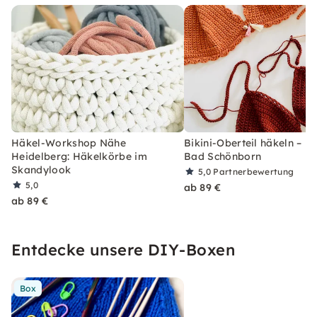
Häkel-Workshop Nähe
Bikini-Oberteil häkeln – Ku
Heidelberg: Häkelkörbe im
Bad Schönborn
Skandylook
5,0
Partnerbewertung
5,0
ab 89 €
ab 89 €
Entdecke unsere DIY-Boxen
Box