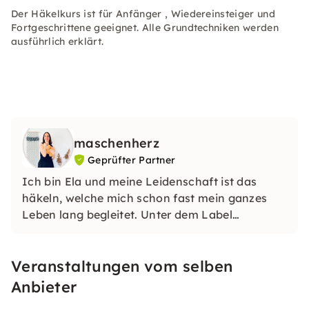
Der Häkelkurs ist für Anfänger , Wiedereinsteiger und
Fortgeschrittene geeignet. Alle Grundtechniken werden
ausführlich erklärt.
maschenherz
Geprüfter Partner
Ich bin Ela und meine Leidenschaft ist das
häkeln, welche mich schon fast mein ganzes
Leben lang begleitet. Unter dem Label
Maschenherz designe ich Häkelanleitungen für
Wohndeko & Taschen und teile meine
Veranstaltungen vom selben
Leidenschaft in meinen Häkelworlshops in Bad
Schönborn.
Anbieter