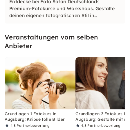
Entdecke bei Foto Safari Deutschlands
Premium-Fotokurse und Workshops. Gestalte
deinen eigenen fotografischen Stil in
einzigartigen Locations. Lerne, was das
perfekte Bild ausmacht und tauche ein in die
Veranstaltungen vom selben
Welt der Fotografie.
Anbieter
Grundlagen 1 Fotokurs in
Grundlagen 2 Fotokurs in
Augsburg: Knipse tolle Bilder
Augsburg: Gestalte mit de
4,8
Partnerbewertung
4,8
Partnerbewertung